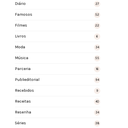
Diário
27
Famosos
52
Filmes
22
Livros
6
Moda
34
Música
55
Parceria
16
Publieditorial
94
Recebidos
9
Receitas
40
Resenha
34
Séries
38