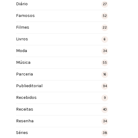
Diário
27
Famosos
52
Filmes
22
Livros
6
Moda
34
Música
55
Parceria
16
Publieditorial
94
Recebidos
9
Receitas
40
Resenha
34
Séries
38