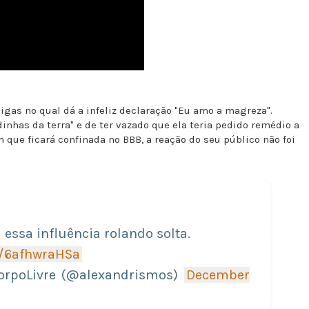
igas no qual dá a infeliz declaração "Eu amo a magreza".
nhas da terra" e de ter vazado que ela teria pedido remédio a
ue ficará confinada no BBB, a reação do seu público não foi
essa influência rolando solta.
m/6afhwraHSa
orpoLivre (@alexandrismos)
December