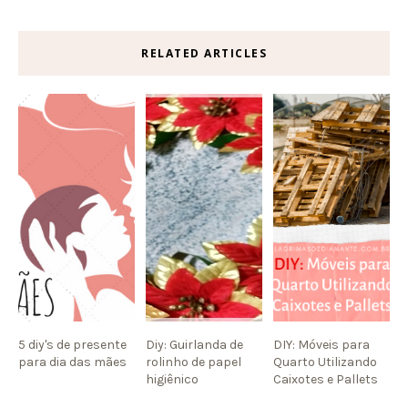
RELATED ARTICLES
5 diy's de presente
Diy: Guirlanda de
DIY: Móveis para
para dia das mães
rolinho de papel
Quarto Utilizando
higiênico
Caixotes e Pallets