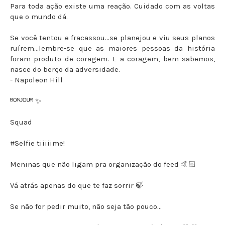
Para toda ação existe uma reação. Cuidado com as voltas
que o mundo dá.
Se você tentou e fracassou…se planejou e viu seus planos
ruírem…lembre-se que as maiores pessoas da história
foram produto de coragem. E a coragem, bem sabemos,
nasce do berço da adversidade.
- Napoleon Hill
ᴮᴼᴺᴶᴼᵁᴿ ✨
Squad
#Selfie tiiiiime!
Meninas que não ligam pra organização do feed 🤙🏻
Vá atrás apenas do que te faz sorrir 🍃
Se não for pedir muito, não seja tão pouco…