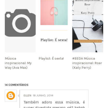
Música
Playlist: É sexta!
#BEDA Música
inspiracional: My
inspiracional: Roar
Way (Ava Max)
(Katy Perry)
14 COMENTÁRIOS
ELLEN
18 JUNHO, 2014
Também adoro essa música, é
super divertida mesmo né? hahah