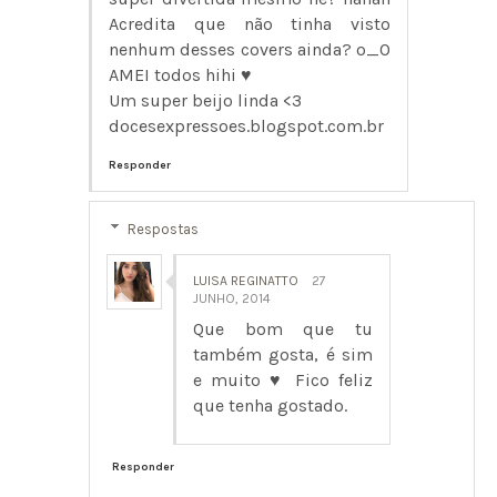
Acredita que não tinha visto
nenhum desses covers ainda? o_O
AMEI todos hihi ♥
Um super beijo linda <3
docesexpressoes.blogspot.com.br
Responder
Respostas
LUISA REGINATTO
27
JUNHO, 2014
Que bom que tu
também gosta, é sim
e muito ♥ Fico feliz
que tenha gostado.
Responder