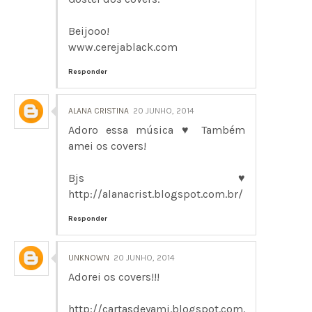
Beijooo!
www.cerejablack.com
Responder
ALANA CRISTINA
20 JUNHO, 2014
Adoro essa música ♥ Também
amei os covers!
Bjs ♥
http://alanacrist.blogspot.com.br/
Responder
UNKNOWN
20 JUNHO, 2014
Adorei os covers!!!
http://cartasdeyami.blogspot.com.