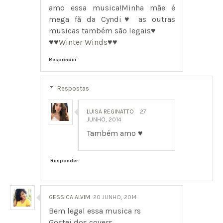
amo essa musica!Minha mãe é
mega fã da Cyndi♥ as outras
musicas também são legais♥
♥♥
Winter Winds
♥♥
Responder
Respostas
LUISA REGINATTO
27
JUNHO, 2014
Também amo ♥
Responder
GESSICA ALVIM
20 JUNHO, 2014
Bem legal essa musica rs
Gostei dos covers.