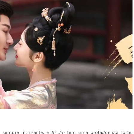
 sempre intrigante, e
Si Jin
tem uma protagonista forte,