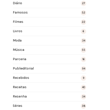
Diário
27
Famosos
52
Filmes
22
Livros
6
Moda
34
Música
55
Parceria
16
Publieditorial
94
Recebidos
9
Receitas
40
Resenha
34
Séries
38