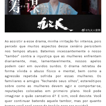
Ao assistir a esse drama, minha irritação foi intensa, pois
percebi que muitos aspectos desse cenário persistem
nos tempos atuais. Batemos incessantemente o nosso
"tambor" contra a injustiça que as mulheres enfrentam
diariamente, mas, lamentavelmente, nossos apelos
podem cair em ouvidos surdos. O drama retratou de
forma vívida o abuso físico e mental, bem como a
agressão repetida sofrida por essas mulheres. Os
familiares e amigos "fechando seus olhos", estereótipos
sobre como as mulheres devem agir e comportar-se,
reputações colocadas em primeiro plano. Você pode
imaginar o quão cansativo é? E sim, você desiste. Você
quer continuar batendo aquele tambor, mas por quanto
tempo você será capaz de tocá-lo para ser ouvido?