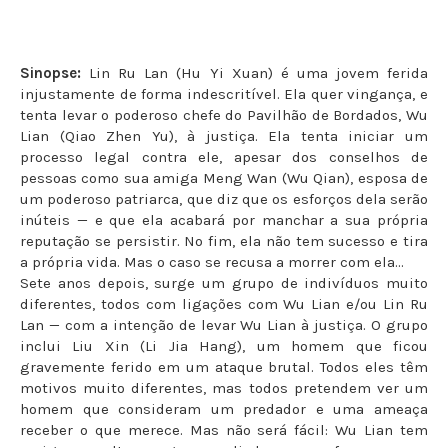
Sinopse:
Lin Ru Lan (Hu Yi Xuan) é uma jovem ferida
injustamente de forma indescritível. Ela quer vingança, e
tenta levar o poderoso chefe do Pavilhão de Bordados, Wu
Lian (Qiao Zhen Yu), à justiça. Ela tenta iniciar um
processo legal contra ele, apesar dos conselhos de
pessoas como sua amiga Meng Wan (Wu Qian), esposa de
um poderoso patriarca, que diz que os esforços dela serão
inúteis — e que ela acabará por manchar a sua própria
reputação se persistir. No fim, ela não tem sucesso e tira
a própria vida. Mas o caso se recusa a morrer com ela...
Sete anos depois, surge um grupo de indivíduos muito
diferentes, todos com ligações com Wu Lian e/ou Lin Ru
Lan — com a intenção de levar Wu Lian à justiça. O grupo
inclui Liu Xin (Li Jia Hang), um homem que ficou
gravemente ferido em um ataque brutal. Todos eles têm
motivos muito diferentes, mas todos pretendem ver um
homem que consideram um predador e uma ameaça
receber o que merece. Mas não será fácil: Wu Lian tem