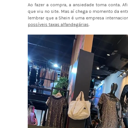
Ao fazer a compra, a ansiedade toma conta. Af
que viu no site. Mas aí chega o momento da ent
lembrar que a Shein é uma empresa internacion
possíveis taxas alfandegárias
.