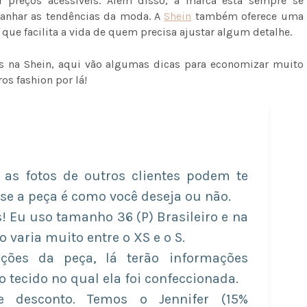
r preços acessíveis. Além disso, a marca está sempre se
panhar as tendências da moda. A
Shein
também oferece uma
o que facilita a vida de quem precisa ajustar algum detalhe.
s na Shein, aqui vão algumas dicas para economizar muito
os fashion por lá!
, as fotos de outros clientes podem te
 se a peça é como você deseja ou não.
! Eu uso tamanho 36 (P) Brasileiro e na
varia muito entre o XS e o S.
ações da peça, lá terão informações
 tecido no qual ela foi confeccionada.
e desconto. Temos o Jennifer (15%