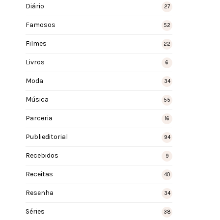
Diário
27
Famosos
52
Filmes
22
Livros
6
Moda
34
Música
55
Parceria
16
Publieditorial
94
Recebidos
9
Receitas
40
Resenha
34
Séries
38