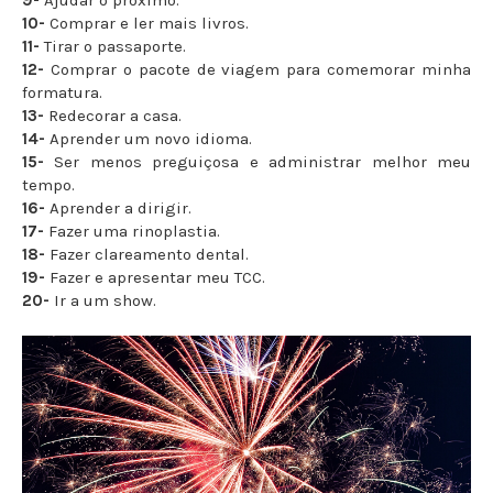
9-
Ajudar o próximo.
10-
Comprar e ler mais livros.
11-
Tirar o passaporte.
12-
Comprar o pacote de viagem para comemorar minha
formatura.
13-
Redecorar a casa.
14-
Aprender um novo idioma.
15-
Ser menos preguiçosa e administrar melhor meu
tempo.
16-
Aprender a dirigir.
17-
Fazer uma rinoplastia.
18-
Fazer clareamento dental.
19-
Fazer e apresentar meu TCC.
20-
Ir a um show.