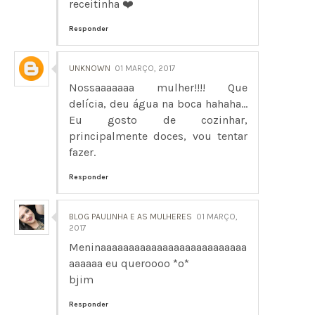
receitinha ❤️
Responder
UNKNOWN
01 MARÇO, 2017
Nossaaaaaaa mulher!!!! Que
delícia, deu água na boca hahaha...
Eu gosto de cozinhar,
principalmente doces, vou tentar
fazer.
Responder
BLOG PAULINHA E AS MULHERES
01 MARÇO,
2017
Meninaaaaaaaaaaaaaaaaaaaaaaaaaa
aaaaaa eu queroooo *o*
bjim
Responder