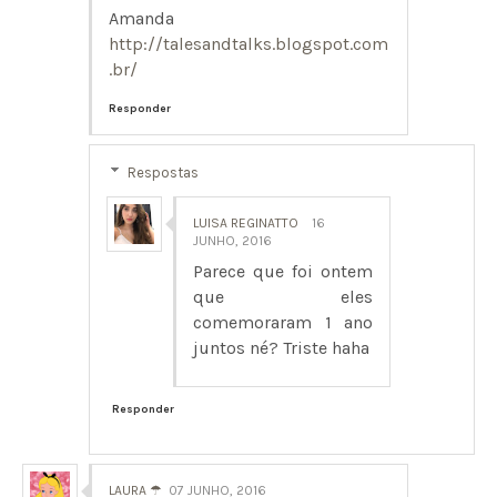
Amanda
http://talesandtalks.blogspot.com
.br/
Responder
Respostas
LUISA REGINATTO
16
JUNHO, 2016
Parece que foi ontem
que eles
comemoraram 1 ano
juntos né? Triste haha
Responder
LAURA ☂
07 JUNHO, 2016