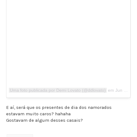
Uma foto publicada por Demi Lovato (@ddlovato)
em
Jun 3, 2016 às 8:15 PDT
E aí, será que os presentes de dia dos namorados
estavam muito caros? hahaha
Gostavam de algum desses casais?