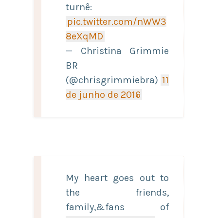
turnê:
pic.twitter.com/nWW3
8eXqMD
— Christina Grimmie
BR
(@chrisgrimmiebra)
11
de junho de 2016
My heart goes out to
the friends,
family,&fans of