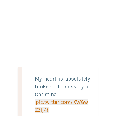
My heart is absolutely
broken. I miss you
Christina
pic.twitter.com/KWGw
ZZlj4t