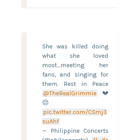
She was killed doing
what she loved
most...meeting her
fans, and singing for
them. Rest in Peace
@TheRealGrimmie
💔
😔
pic.twitter.com/CSmj3
suAhf
— Philippine Concerts