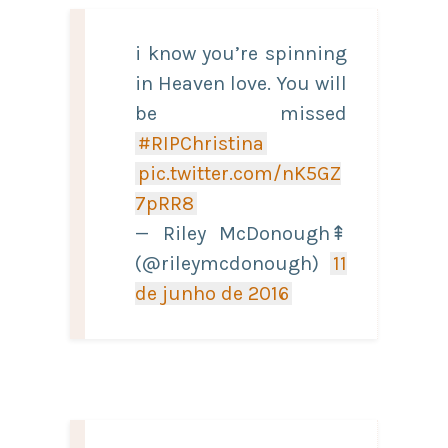
i know you’re spinning
in Heaven love. You will
be missed
#RIPChristina
pic.twitter.com/nK5GZ
7pRR8
— Riley McDonough⇞
(@rileymcdonough)
11
de junho de 2016