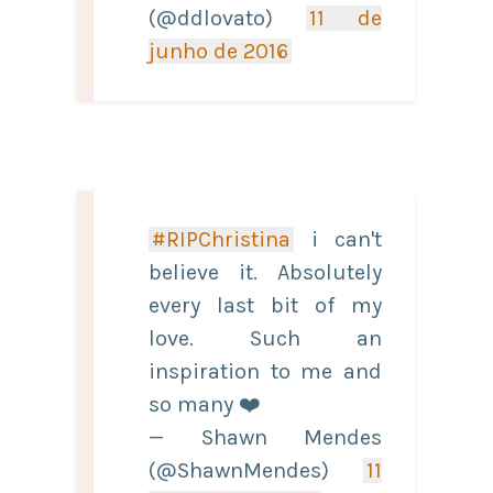
(@ddlovato)
11 de
junho de 2016
#RIPChristina
i can't
believe it. Absolutely
every last bit of my
love. Such an
inspiration to me and
so many ❤️
— Shawn Mendes
(@ShawnMendes)
11