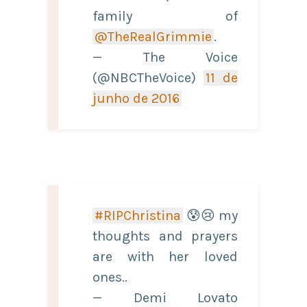
family of
@TheRealGrimmie
.
— The Voice
(@NBCTheVoice)
11 de
junho de 2016
#RIPChristina
😰😢 my
thoughts and prayers
are with her loved
ones..
— Demi Lovato