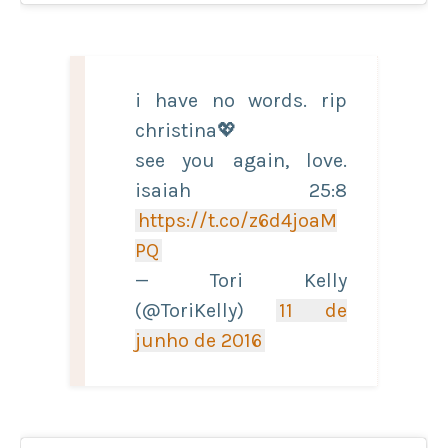
i have no words. rip
christina💖
see you again, love.
isaiah 25:8
https://t.co/z6d4joaM
PQ
— Tori Kelly
(@ToriKelly)
11 de
junho de 2016