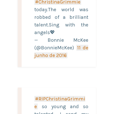
#ChristinaGrimmie
today.The world was
robbed of a brilliant
talent.Sing with the
angels💖
— Bonnie McKee
(@BonnieMcKee)
11 de
junho de 2016
#RIPChristinaGrimmi
e
so young and so