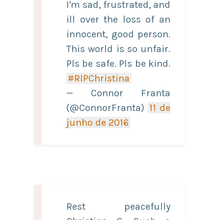
I'm sad, frustrated, and
ill over the loss of an
innocent, good person.
This world is so unfair.
Pls be safe. Pls be kind.
#RIPChristina
— Connor Franta
(@ConnorFranta)
11 de
junho de 2016
Rest peacefully