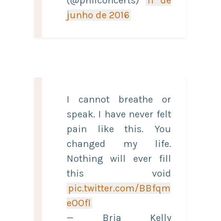
(@philconcerts)
11 de
junho de 2016
I cannot breathe or
speak. I have never felt
pain like this. You
changed my life.
Nothing will ever fill
this void
pic.twitter.com/BBfqm
eOOfl
— Bria Kelly