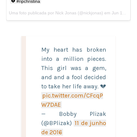
💔 #ripchristina
Uma foto publicada por Nick Jonas (@nickjonas) em
Jun 11, 2016 às 12:45 PDT
My heart has broken
into a million pieces.
This girl was a gem,
and and a fool decided
to take her life away. 💔
pic.twitter.com/CFcqP
W7DAE
— Bobby Plizak
(@BPlizak)
11 de junho
de 2016