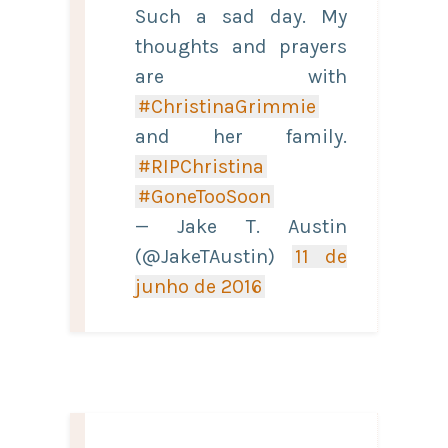
Such a sad day. My
thoughts and prayers
are with
#ChristinaGrimmie
and her family.
#RIPChristina
#GoneTooSoon
— Jake T. Austin
(@JakeTAustin)
11 de
junho de 2016