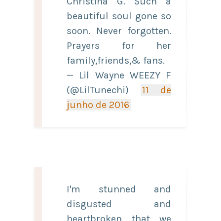
Christina G. Such a
beautiful soul gone so
soon. Never forgotten.
Prayers for her
family,friends,& fans.
— Lil Wayne WEEZY F
(@LilTunechi)
11 de
junho de 2016
I'm stunned and
disgusted and
heartbroken that we