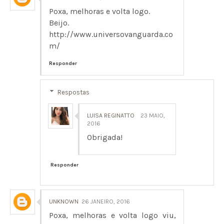
Poxa, melhoras e volta logo.
Beijo.
http://www.universovanguarda.co
m/
Responder
Respostas
LUISA REGINATTO
23 MAIO,
2016
Obrigada!
Responder
UNKNOWN
26 JANEIRO, 2016
Poxa, melhoras e volta logo viu,