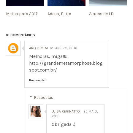
Metas para 2017
Adeus, Pitito
3 anos de LD
10 COMENTÁRIOS
ARQ LSOLM
12 JANEIRO, 2016
Melhoras, miga!!!!
http://grandemetamorphose.blog
spot.com.br/
Responder
Respostas
LUISA REGINATTO
23 MAIO,
2016
Obrigada :)