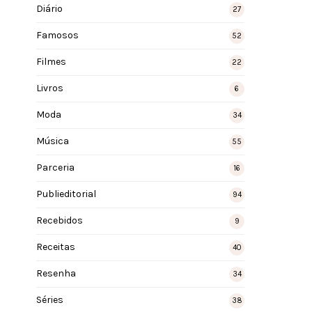
Diário
27
Famosos
52
Filmes
22
Livros
6
Moda
34
Música
55
Parceria
16
Publieditorial
94
Recebidos
9
Receitas
40
Resenha
34
Séries
38