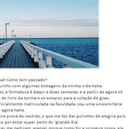
oal! Como tem passado?
uquinho com algumas bobagens da minha vida haha.
o, a formatura é daqui a duas semanas e a partir de agora só
 do livro da turma e os ensaios para a colação de grau.
oficialmente matriculada na faculdade, sou uma universitária
agora haha.
a prova do vestido, o que me fez dar pulinhos de alegria pois
o por estar super perto do 'grande dia'.
das me pediram, apenas porque como foi a primeira prova, ele