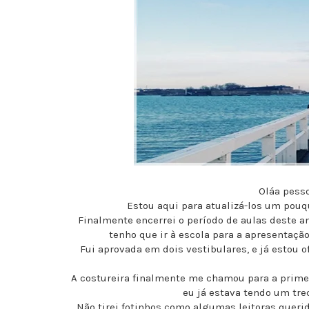
Oláa pess
Estou aqui para atualizá-los um po
Finalmente encerrei o período de aulas deste an
tenho que ir à escola para a apresentação
Fui aprovada em dois vestibulares, e já estou 
A costureira finalmente me chamou para a primeir
eu já estava tendo um trec
Não tirei fotinhos como algumas leitoras queri