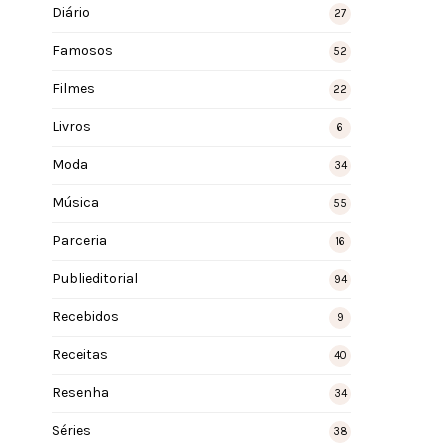
Diário
27
Famosos
52
Filmes
22
Livros
6
Moda
34
Música
55
Parceria
16
Publieditorial
94
Recebidos
9
Receitas
40
Resenha
34
Séries
38