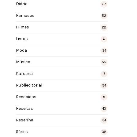
Diário
27
Famosos
52
Filmes
22
Livros
6
Moda
34
Música
55
Parceria
16
Publieditorial
94
Recebidos
9
Receitas
40
Resenha
34
Séries
38