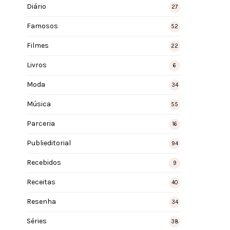
Diário
27
Famosos
52
Filmes
22
Livros
6
Moda
34
Música
55
Parceria
16
Publieditorial
94
Recebidos
9
Receitas
40
Resenha
34
Séries
38