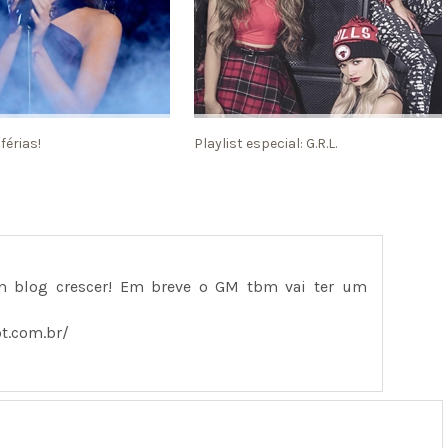
 férias!
Playlist especial: G.R.L.
 blog crescer! Em breve o GM tbm vai ter um
t.com.br/