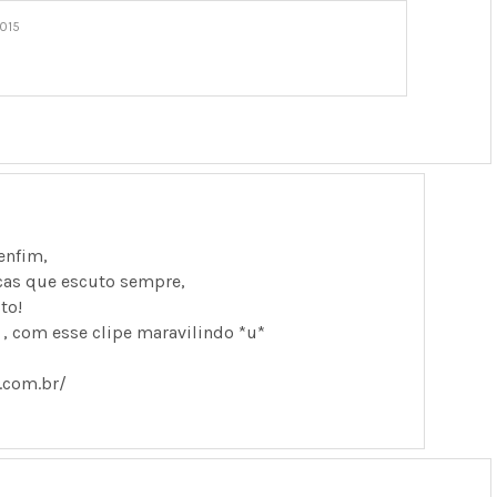
015
enfim,
cas que escuto sempre,
to!
 , com esse clipe maravilindo *u*
.com.br/