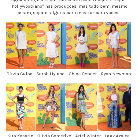
''hollywoodiano'' nas produções, mas tudo bem, mesmo
assim, separei alguns para mostrar para vocês.
Olivia Culpo - Sarah Hyland - Chloe Bennet - Ryan Newman
Kira Kosarin - Olivia Somerlyn - Ariel Winter - Iggy Azalea