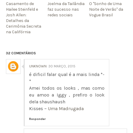
Casamento de
Joelma da Tailândia
O "Sonho de Uma
Hailee Steinfeld e
faz sucesso nas
Noite de Verão" da
Josh Allen:
redes sociais
Vogue Brasil
Detalhes da
Cerimônia Secreta
na Califórnia
32 COMENTÁRIOS
UNKNOWN
30 MARÇO, 2015
é dificil falar qual é a mais linda *-
*
Amei todos os looks , mas como
eu amoo a Iggy , prefiro o look
dela shaushaush
Kisses ~
Uma Madrugada
Responder