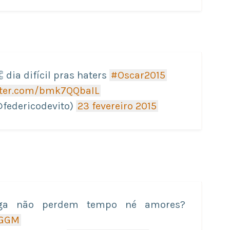
 dia difícil pras haters
#Oscar2015
itter.com/bmk7QQbaIL
@federicodevito)
23 fevereiro 2015
ga não perdem tempo né amores?
SGGM