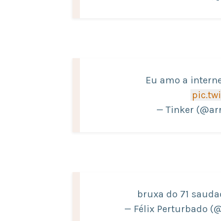
Eu amo a intern
pic.tw
— Tinker (@ar
bruxa do 71 saud
— Félix Perturbado (