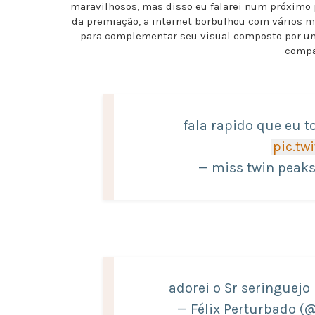
maravilhosos, mas disso eu falarei num próximo 
da premiação, a internet borbulhou com vários m
para complementar seu visual composto por um 
compa
fala rapido que eu t
pic.tw
— miss twin peak
adorei o Sr seringuejo
— Félix Perturbado (