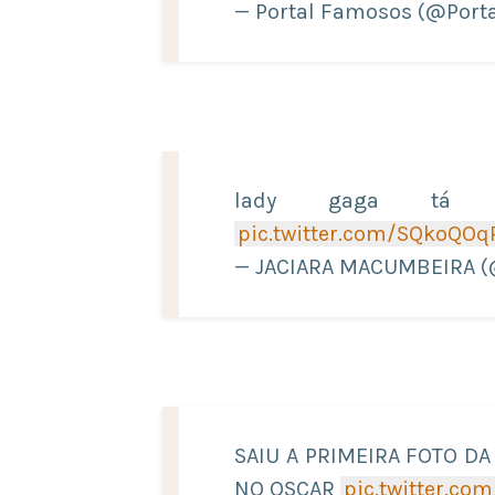
— Portal Famosos (@Por
lady gaga tá li
pic.twitter.com/SQkoQOq
— JACIARA MACUMBEIRA
SAIU A PRIMEIRA FOTO D
NO OSCAR
pic.twitter.c