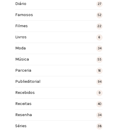
Diário
27
Famosos
52
Filmes
22
Livros
6
Moda
34
Música
55
Parceria
16
Publieditorial
94
Recebidos
9
Receitas
40
Resenha
34
Séries
38