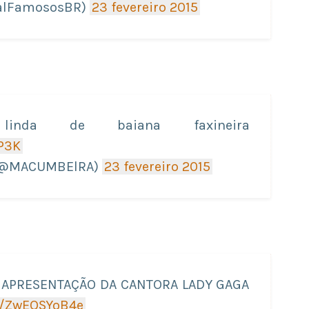
talFamososBR)
23 fevereiro 2015
nda de baiana faxineira
P3K
 (@MACUMBElRA)
23 fevereiro 2015
A APRESENTAÇÃO DA CANTORA LADY GAGA
om/ZwEQSYoB4e