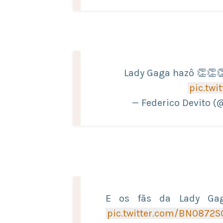
Lady Gaga hazô 👏👏👏
pic.tw
— Federico Devito (
E os fãs da Lady Ga
pic.twitter.com/BN0872