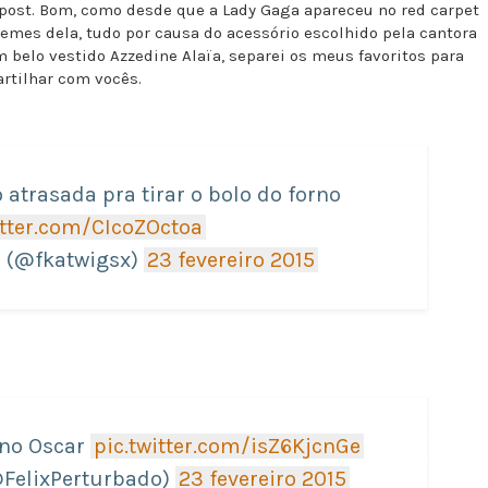
post. Bom, como desde que a Lady Gaga apareceu no red carpet
emes dela, tudo por causa do acessório escolhido pela cantora
belo vestido Azzedine Alaïa, separei os meus favoritos para
rtilhar com vocês.
o atrasada pra tirar o bolo do forno
itter.com/CIcoZOctoa
s (@fkatwigsx)
23 fevereiro 2015
 no Oscar
pic.twitter.com/isZ6KjcnGe
@FelixPerturbado)
23 fevereiro 2015