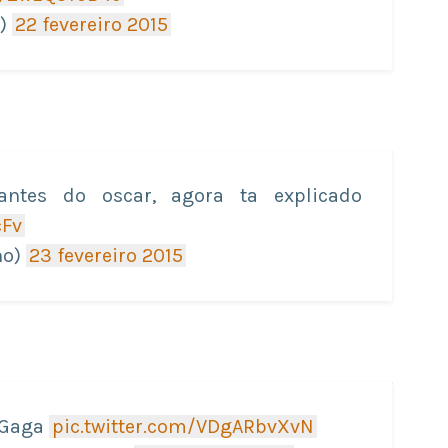
d)
22 fevereiro 2015
antes do oscar, agora ta explicado
cFv
no)
23 fevereiro 2015
y Gaga
pic.twitter.com/VDgARbvXvN