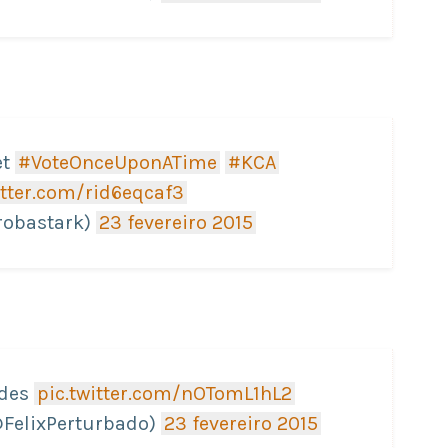
et
#VoteOnceUponATime
#KCA
itter.com/rid6eqcaf3
robastark)
23 fevereiro 2015
ades
pic.twitter.com/nOTomL1hL2
@FelixPerturbado)
23 fevereiro 2015