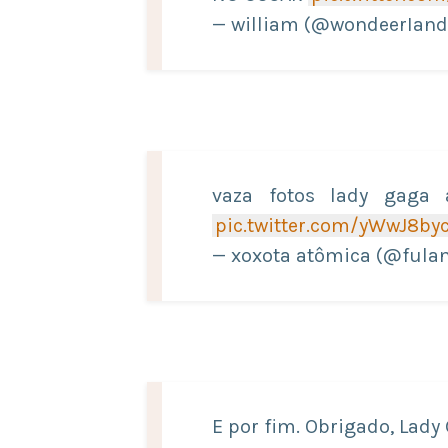
— william (@wondeerIan
vaza fotos lady gaga 
pic.twitter.com/yWwJ8by
— xoxota atômica (@fula
E por fim. Obrigado, Lad