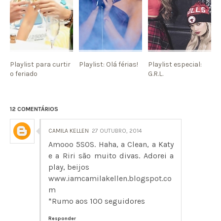
Playlist para curtir
Playlist: Olá férias!
Playlist especial:
o feriado
G.R.L.
12 COMENTÁRIOS
CAMILA KELLEN
27 OUTUBRO, 2014
Amooo 5SOS. Haha, a Clean, a Katy
e a Riri são muito divas. Adorei a
play, beijos
www.iamcamilakellen.blogspot.co
m
*Rumo aos 100 seguidores
Responder