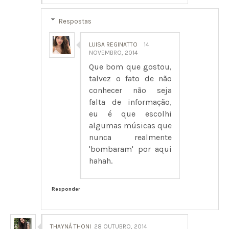
Respostas
LUISA REGINATTO
14
NOVEMBRO, 2014
Que bom que gostou,
talvez o fato de não
conhecer não seja
falta de informação,
eu é que escolhi
algumas músicas que
nunca realmente
'bombaram' por aqui
hahah.
Responder
THAYNÁ THONI
28 OUTUBRO, 2014