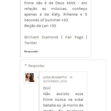
filme não é de Deus kkkk - em
relação as músicas, conheço
apenas a da Katy, Rihanna e 5
Seconds of Summer <33
Beijão da Lari <33
Brilliant Diamond
|
Fan Page
|
Twitter
Responder
Respostas
LUISA REGINATTO
14
NOVEMBRO, 2014
Oiii!
Não assisto esse
filme nunca na vida!
hahaha eu já morro de
medo de qualquer