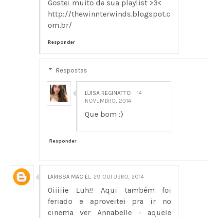
Gostei muito da sua playlist >3<
http://thewinnterwinds.blogspot.c
om.br/
Responder
Respostas
LUISA REGINATTO
14
NOVEMBRO, 2014
Que bom :)
Responder
LARISSA MACIEL
29 OUTUBRO, 2014
Oiiiiie Luh!! Aqui também foi
feriado e aproveitei pra ir no
cinema ver Annabelle - aquele