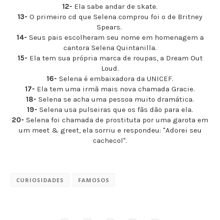
12-
Ela sabe andar de skate.
13-
O primeiro cd que Selena comprou foi o de Britney
Spears.
14-
Seus pais escolheram seu nome em homenagem a
cantora Selena Quintanilla.
15-
Ela tem sua própria marca de roupas, a Dream Out
Loud.
16-
Selena é embaixadora da UNICEF.
17-
Ela tem uma irmã mais nova chamada Gracie.
18-
Selena se acha uma pessoa muito dramática.
19-
Selena usa pulseiras que os fãs dão para ela.
20-
Selena foi chamada de prostituta por uma garota em
um meet & greet, ela sorriu e respondeu: "Adorei seu
cachecol".
CURIOSIDADES
FAMOSOS