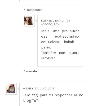
Respostas
LUISA REGINATTO
03
AGOSTO, 2014
Mais uma pro clube
das ex-fissuradas-
em-Selena. hahah -
parei.
Também nem quero
lembrar...
Responder
♥ISAH ♥
10 JULHO, 2014
Tem tag para tu responder la no
blog *u*