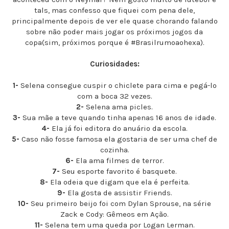
tals, mas confesso que fiquei com pena dele,
principalmente depois de ver ele quase chorando falando
sobre não poder mais jogar os próximos jogos da
copa(sim, próximos porque é #Brasilrumoaohexa).
Curiosidades:
1-
Selena consegue cuspir o chiclete para cima e pegá-lo
com a boca 32 vezes.
2-
Selena ama picles.
3-
Sua mãe a teve quando tinha apenas 16 anos de idade.
4-
Ela já foi editora do anuário da escola.
5-
Caso não fosse famosa ela gostaria de ser uma chef de
cozinha.
6-
Ela ama filmes de terror.
7-
Seu esporte favorito é basquete.
8-
Ela odeia que digam que ela é perfeita.
9-
Ela gosta de assistir Friends.
10-
Seu primeiro beijo foi com Dylan Sprouse, na série
Zack e Cody: Gêmeos em Ação.
11-
Selena tem uma queda por Logan Lerman.