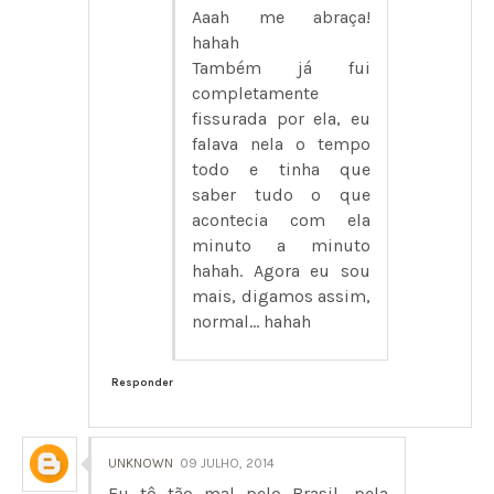
Aaah me abraça!
hahah
Também já fui
completamente
fissurada por ela, eu
falava nela o tempo
todo e tinha que
saber tudo o que
acontecia com ela
minuto a minuto
hahah. Agora eu sou
mais, digamos assim,
normal... hahah
Responder
UNKNOWN
09 JULHO, 2014
Eu tô tão mal pelo Brasil, pela