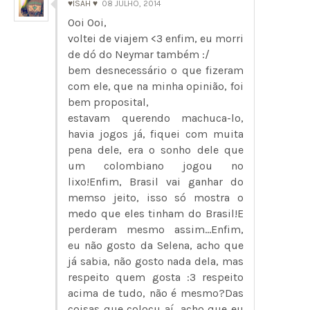
♥ISAH ♥
08 JULHO, 2014
Ooi Ooi,
voltei de viajem <3 enfim, eu morri
de dó do Neymar também :/
bem desnecessário o que fizeram
com ele, que na minha opinião, foi
bem proposital,
estavam querendo machuca-lo,
havia jogos já, fiquei com muita
pena dele, era o sonho dele que
um colombiano jogou no
lixo!Enfim, Brasil vai ganhar do
memso jeito, isso só mostra o
medo que eles tinham do Brasil!E
perderam mesmo assim...Enfim,
eu não gosto da Selena, acho que
já sabia, não gosto nada dela, mas
respeito quem gosta :3 respeito
acima de tudo, não é mesmo?Das
coisas que colocu aí, acho que eu