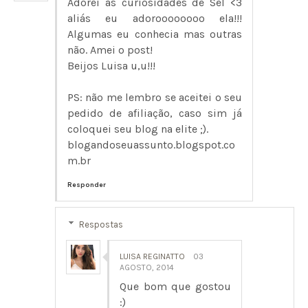
Adorei as curiosidades de Sel <3
aliás eu adoroooooooo ela!!!
Algumas eu conhecia mas outras
não. Amei o post!
Beijos Luisa u,u!!!
PS: não me lembro se aceitei o seu
pedido de afiliação, caso sim já
coloquei seu blog na elite ;).
blogandoseuassunto.blogspot.co
m.br
Responder
Respostas
LUISA REGINATTO
03
AGOSTO, 2014
Que bom que gostou
:)