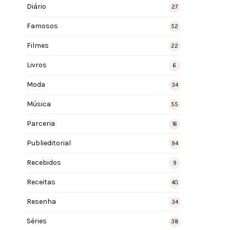
Diário
27
Famosos
52
Filmes
22
Livros
6
Moda
34
Música
55
Parceria
16
Publieditorial
94
Recebidos
9
Receitas
40
Resenha
34
Séries
38