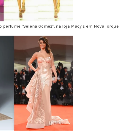
o perfume "Selena Gomez", na loja Macy's em Nova Iorque.