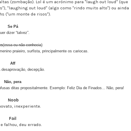
altas (zombação). Lol é um acrónimo para "laugh out loud" (que
), "laughing out loud" (algo como "rindo muito alto") ou ainda
ghs ("um monte de risos").
Se Pá
uer dizer “talvez”.
es
(
essa eu não conhecia
)
menino praieiro, surfista, principalmente os cariocas.
Aff
 desaprovação, decepção.
Não, pera
fusas ditas propositalmente. Exemplo: Feliz Dia de Finados... Não, pera!
Noob
novato, inexperiente.
Fail
e falhou, deu errado.