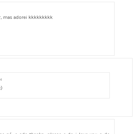
ar, mas adorei kkkkkkkkk
14
:)