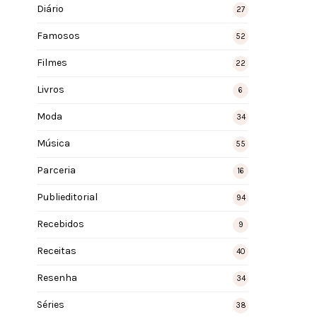
Diário
27
Famosos
52
Filmes
22
Livros
6
Moda
34
Música
55
Parceria
16
Publieditorial
94
Recebidos
9
Receitas
40
Resenha
34
Séries
38