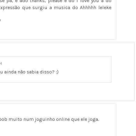
e pá, e ado thanks, please e do i love you a do
 expressão que surgiu a musica do Ahhhhh leleke
/
14
eu ainda não sabia disso? :)
ob muito num joguinho online que ele joga.