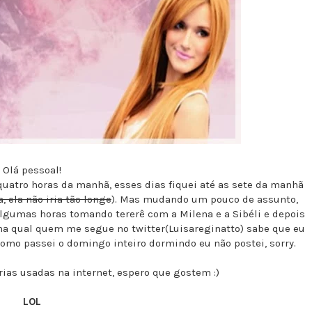
Olá pessoal!
uatro horas da manhã, esses dias fiquei até as sete da manhã
, ela não iria tão longe
). Mas mudando um pouco de assunto,
algumas horas tomando tererê com a Milena e a Sibéli e depois
na qual quem me segue no twitter(Luisareginatto) sabe que eu
como passei o domingo inteiro dormindo eu não postei, sorry.
írias usadas na internet, espero que gostem :)
LOL