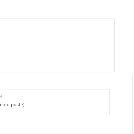
14
o do post :)