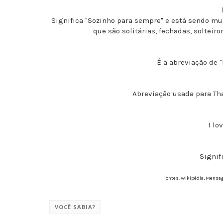
Significa "Sozinho para sempre" e está sendo mui
que são solitárias, fechadas, soltei
É a abreviação de "
Abreviação usada para Th
I lo
Signif
Fontes: Wikipédia, Mensa
VOCÊ SABIA?