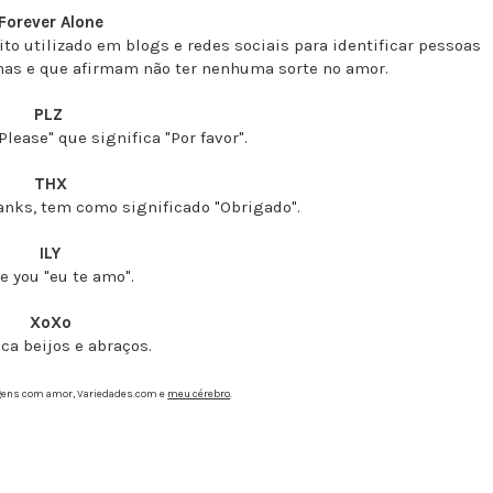
Forever Alone
to utilizado em blogs e redes sociais para identificar pessoas
ronas e que afirmam não ter nenhuma sorte no amor.
PLZ
Please" que significa "Por favor".
THX
anks, tem como significado "Obrigado".
ILY
ve you "eu te amo".
XoXo
ica beijos e abraços.
gens com amor, Variedades.com e
meu cérebro
.