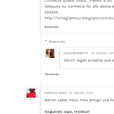
Conhecia quase todos, menos a do s
leleques eu conhecia foi até dessa
kkkkkk.
http://mlleglamour.blogspot.com.br
Responder
Respostas
LUISA REGINATTO
09 JANEIRO, 20
Sério? legal! acredita que 
Responder
MARCELO ALVES
07 JANEIRO, 2014
Adorei saber mais, meu amigo usa No
Seguindo aqui, retribui?