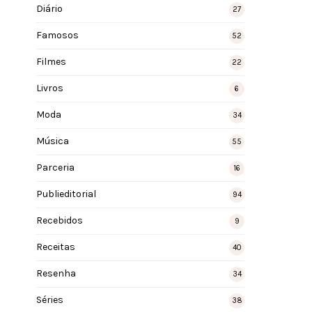
Diário
27
Famosos
52
Filmes
22
Livros
6
Moda
34
Música
55
Parceria
16
Publieditorial
94
Recebidos
9
Receitas
40
Resenha
34
Séries
38